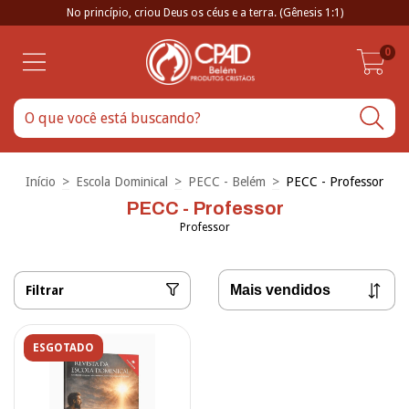
No princípio, criou Deus os céus e a terra. (Gênesis 1:1)
0
Início
>
Escola Dominical
>
PECC - Belém
>
PECC - Professor
PECC - Professor
Professor
Filtrar
ESGOTADO