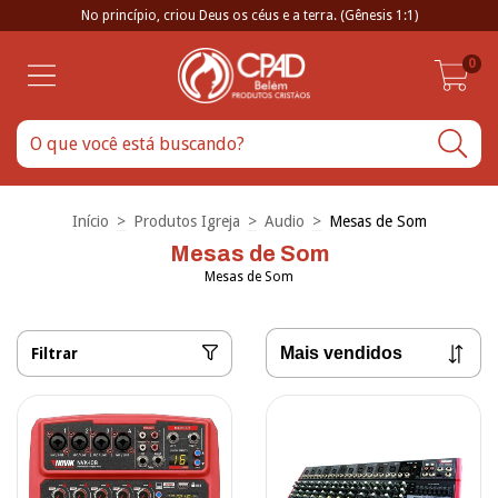
No princípio, criou Deus os céus e a terra. (Gênesis 1:1)
0
Início
>
Produtos Igreja
>
Audio
>
Mesas de Som
Mesas de Som
Mesas de Som
Filtrar