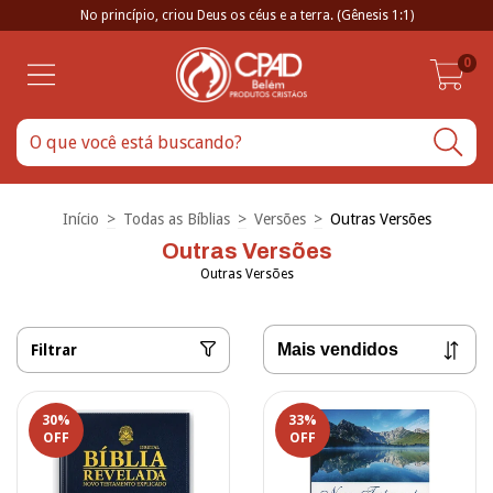
No princípio, criou Deus os céus e a terra. (Gênesis 1:1)
0
Início
>
Todas as Bíblias
>
Versões
>
Outras Versões
Outras Versões
Outras Versões
Filtrar
30
%
33
%
OFF
OFF