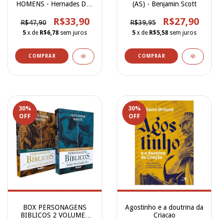
HOMENS - Hernades Dias
(AS) - Benjamin Scott
Lopes
R$33,90
R$27,90
R$47,90
R$39,95
5
x de
R$6,78
sem juros
5
x de
R$5,58
sem juros
30
%
30
%
OFF
OFF
BOX PERSONAGENS
Agostinho e a doutrina da
BIBLICOS 2 VOLUMES
Criacao