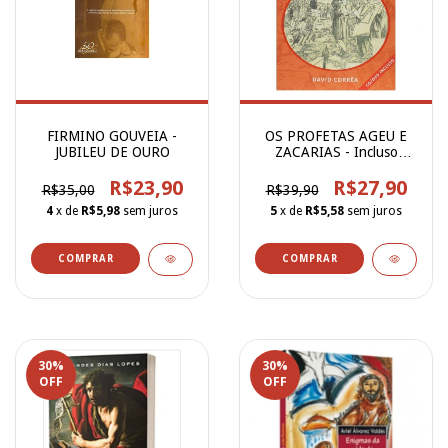
FIRMINO GOUVEIA -
OS PROFETAS AGEU E
JUBILEU DE OURO
ZACARIAS - Incluso
CD/DVD
R$23,90
R$27,90
R$35,00
R$39,90
4
x de
R$5,98
sem juros
5
x de
R$5,58
sem juros
30
%
30
%
OFF
OFF