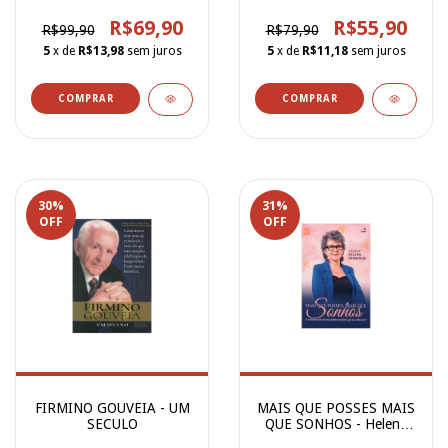
(CPP)
R$69,90
R$55,90
R$99,90
R$79,90
5
x de
R$13,98
sem juros
5
x de
R$11,18
sem juros
30
%
31
%
OFF
OFF
FIRMINO GOUVEIA - UM
MAIS QUE POSSES MAIS
SECULO
QUE SONHOS - Helena
Vanderlei