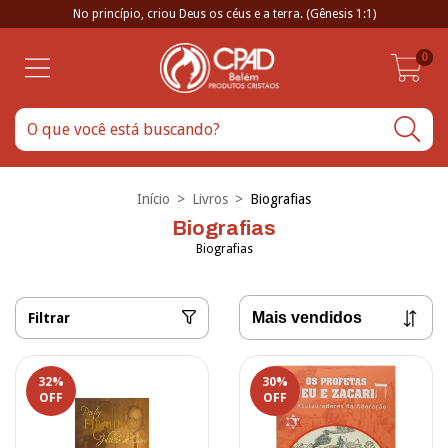
No princípio, criou Deus os céus e a terra. (Gênesis 1:1)
0
Início
>
Livros
>
Biografias
Biografias
Biografias
Filtrar
32
%
30
%
OFF
OFF