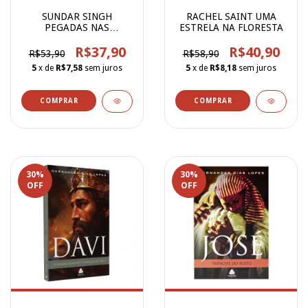
SUNDAR SINGH
RACHEL SAINT UMA
PEGADAS NAS
ESTRELA NA FLORESTA
MONTANHAS
R$37,90
R$40,90
R$53,90
R$58,90
5
x de
R$7,58
sem juros
5
x de
R$8,18
sem juros
30
%
30
%
OFF
OFF