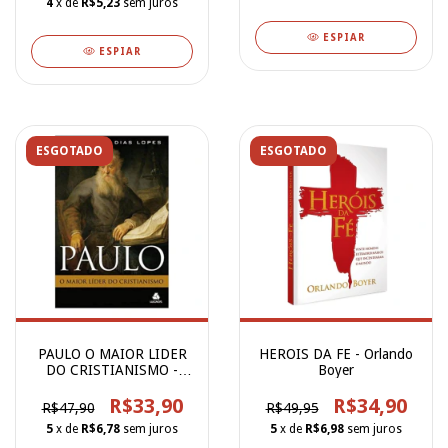
4
x de
R$5,23
sem juros
ESPIAR
ESPIAR
ESGOTADO
ESGOTADO
PAULO O MAIOR LIDER
HEROIS DA FE - Orlando
DO CRISTIANISMO -
Boyer
HERNANDES DI
R$33,90
R$34,90
R$47,90
R$49,95
5
x de
R$6,78
sem juros
5
x de
R$6,98
sem juros