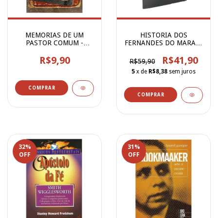
MEMORIAS DE UM
HISTORIA DOS
PASTOR COMUM -
FERNANDES DO MARAJO
D.A.Carson
- Ray Fran
R$9,90
R$41,90
R$59,90
5
x de
R$8,38
sem juros
32
%
31
%
OFF
OFF