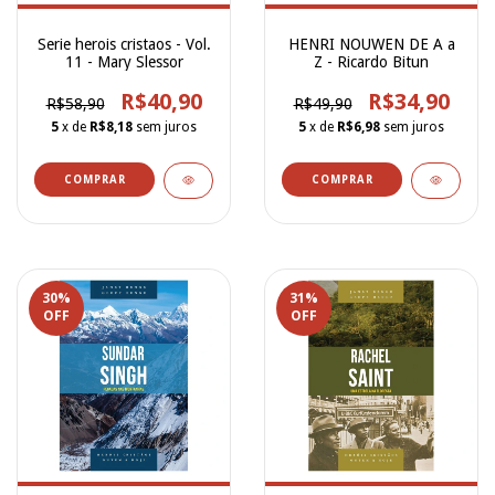
Serie herois cristaos - Vol.
HENRI NOUWEN DE A a
11 - Mary Slessor
Z - Ricardo Bitun
R$40,90
R$34,90
R$58,90
R$49,90
5
x de
R$8,18
sem juros
5
x de
R$6,98
sem juros
30
%
31
%
OFF
OFF