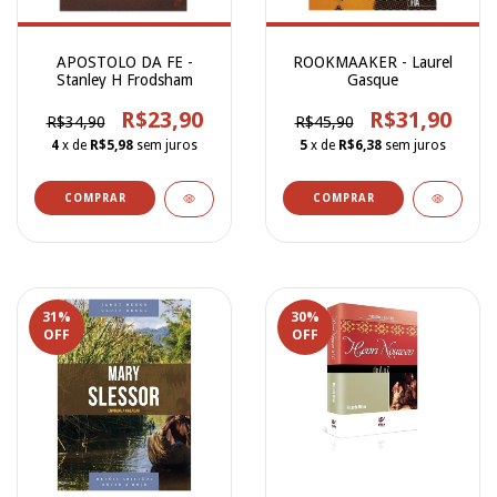
APOSTOLO DA FE -
ROOKMAAKER - Laurel
Stanley H Frodsham
Gasque
R$23,90
R$31,90
R$34,90
R$45,90
4
x de
R$5,98
sem juros
5
x de
R$6,38
sem juros
31
%
30
%
OFF
OFF