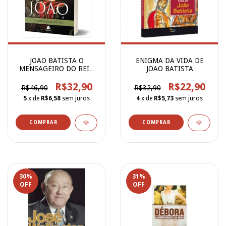
JOAO BATISTA O
ENIGMA DA VIDA DE
MENSAGEIRO DO REI -
JOAO BATISTA
Hernandes Dias
R$32,90
R$22,90
R$46,90
R$32,90
5
x de
R$6,58
sem juros
4
x de
R$5,73
sem juros
30
%
31
%
OFF
OFF