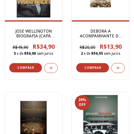
JOSE WELLINGTON
DEBORA A
BIOGRAFIA (CAPA
ACOMPAMHANTE DA
DURA)
NOIVA VOL 4
R$34,90
R$13,90
R$49,90
R$20,00
5
x de
R$6,98
sem juros
2
x de
R$6,95
sem juros
29
%
OFF