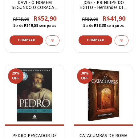
DAVI - O HOMEM
JOSE - PRINCIPE DO
SEGUNDO O CORACAO
EGITO - Hernandes DIas
DE DEUS
Lopes
R$52,90
R$41,90
R$75,90
R$59,90
5
x de
R$10,58
sem juros
5
x de
R$8,38
sem juros
29
%
30
%
OFF
OFF
PEDRO PESCADOR DE
CATACUMBAS DE ROMA