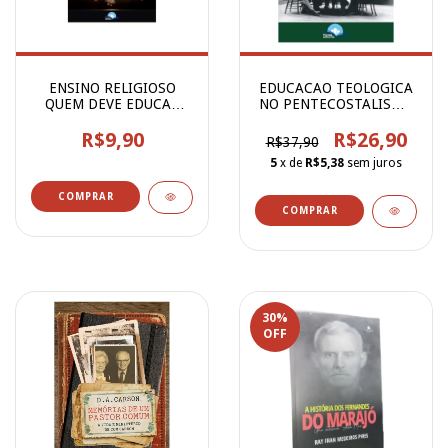
ENSINO RELIGIOSO
EDUCACAO TEOLOGICA
QUEM DEVE EDUCAR
NO PENTECOSTALISMO
NOSSO FILHOS
BRASILEIRO
R$9,90
R$26,90
R$37,90
5
x de
R$5,38
sem juros
30
%
OFF