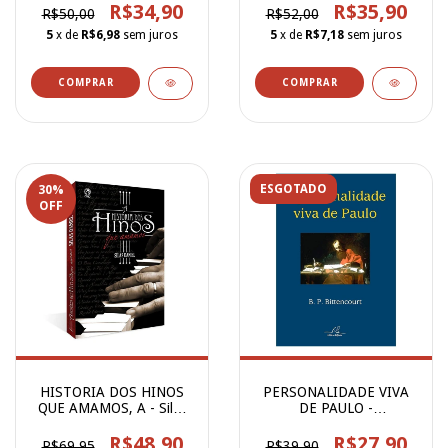
R$34,90
R$35,90
R$50,00
R$52,00
5
x de
R$6,98
sem juros
5
x de
R$7,18
sem juros
ESGOTADO
30
%
OFF
HISTORIA DOS HINOS
PERSONALIDADE VIVA
QUE AMAMOS, A - Silas
DE PAULO -
Daniel
B.P.Bittencourt
R$48,90
R$27,90
R$69,95
R$39,90