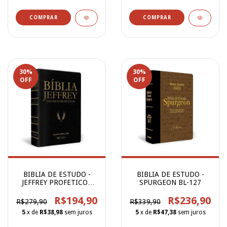
30
%
30
%
OFF
OFF
BIBLIA DE ESTUDO -
BIBLIA DE ESTUDO -
JEFFREY PROFETICOS
SPURGEON BL-127
PRETO/DOURAD
R$194,90
R$236,90
R$279,90
R$339,90
5
x de
R$38,98
sem juros
5
x de
R$47,38
sem juros