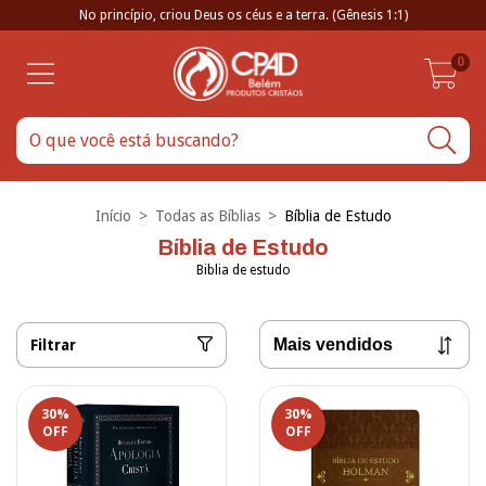
No princípio, criou Deus os céus e a terra. (Gênesis 1:1)
0
Início
>
Todas as Bíblias
>
Bíblia de Estudo
Bíblia de Estudo
Biblia de estudo
Filtrar
30
%
30
%
OFF
OFF