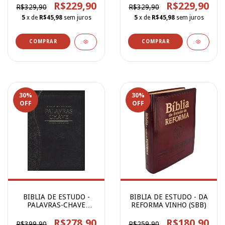
R$229,90
R$229,90
R$329,90
R$329,90
5
x de
R$45,98
sem juros
5
x de
R$45,98
sem juros
30
%
30
%
OFF
OFF
BIBLIA DE ESTUDO -
BIBLIA DE ESTUDO - DA
PALAVRAS-CHAVE
REFORMA VINHO (SBB)
PRETA
R$278,90
R$180,90
R$399,90
R$259,90