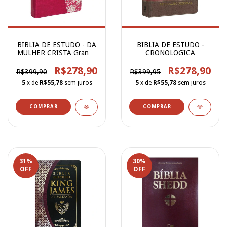
BIBLIA DE ESTUDO - DA
BIBLIA DE ESTUDO -
MULHER CRISTA Grande
CRONOLOGICA
Luxo Vermelha
APLICACAO
R$278,90
PESSOAL(Marrom)
R$278,90
R$399,90
R$399,95
5
x de
R$55,78
sem juros
5
x de
R$55,78
sem juros
31
%
30
%
OFF
OFF