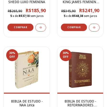
SHEDD LUXO FEMININA
KING JAMES FEMININA
(BvBooks)
R$185,90
R$241,90
R$265,90
R$345,90
5
x de
R$37,18
sem juros
5
x de
R$48,38
sem juros
30
%
30
%
OFF
OFF
BIBLIA DE ESTUDO -
BIBLIA DE ESTUDO -
NAA Lirica
REFORMADORES