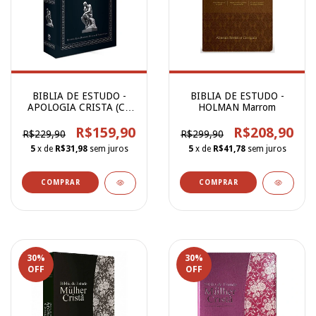
BIBLIA DE ESTUDO -
BIBLIA DE ESTUDO -
APOLOGIA CRISTA (Cp
HOLMAN Marrom
Dura)
R$159,90
R$208,90
R$229,90
R$299,90
5
x de
R$31,98
sem juros
5
x de
R$41,78
sem juros
30
%
30
%
OFF
OFF