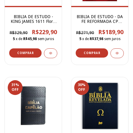
BIBLIA DE ESTUDO -
BIBLIA DE ESTUDO - DA
KING JAMES 1611 Floral
FE REFORMADA CP
Script
DURA
R$229,90
R$189,90
R$329,90
R$271,90
5
x de
R$45,98
sem juros
5
x de
R$37,98
sem juros
31
%
30
%
OFF
OFF