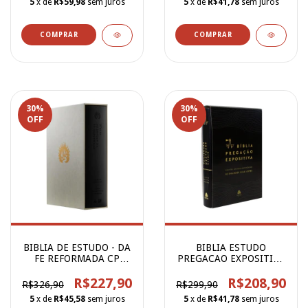
5
x de
R$59,98
sem juros
5
x de
R$41,78
sem juros
30
%
30
%
OFF
OFF
BIBLIA DE ESTUDO - DA
BIBLIA ESTUDO
FE REFORMADA CP
PREGACAO EXPOSITIVA
LUXO PRETA
- LUXO PRETO
R$227,90
R$208,90
R$326,90
R$299,90
5
x de
R$45,58
sem juros
5
x de
R$41,78
sem juros