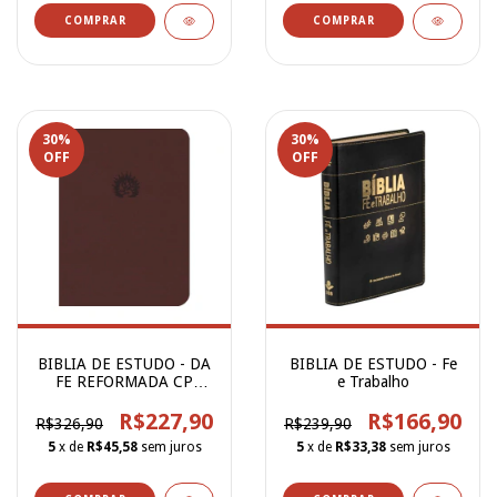
30
%
30
%
OFF
OFF
BIBLIA DE ESTUDO - DA
BIBLIA DE ESTUDO - Fe
FE REFORMADA CP
e Trabalho
LUXO VINHO
R$227,90
R$166,90
R$326,90
R$239,90
5
x de
R$45,58
sem juros
5
x de
R$33,38
sem juros